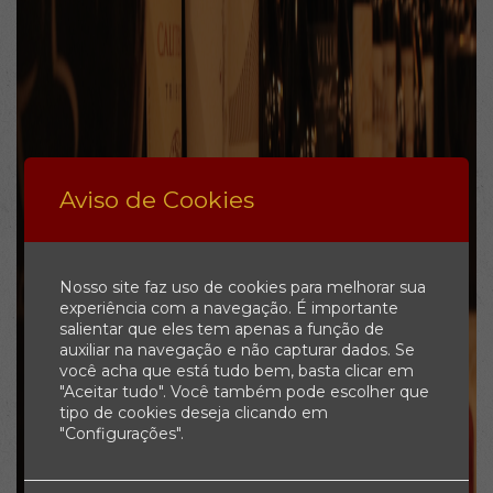
Aviso de Cookies
Nosso site faz uso de cookies para melhorar sua
experiência com a navegação. É importante
salientar que eles tem apenas a função de
auxiliar na navegação e não capturar dados. Se
você acha que está tudo bem, basta clicar em
"Aceitar tudo". Você também pode escolher que
tipo de cookies deseja clicando em
"Configurações".