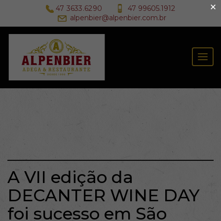
×
47 3633.6290
47 99605.1912
alpenbier@alpenbier.com.br
Togg
navig
A VII edição da
DECANTER WINE DAY
foi sucesso em São