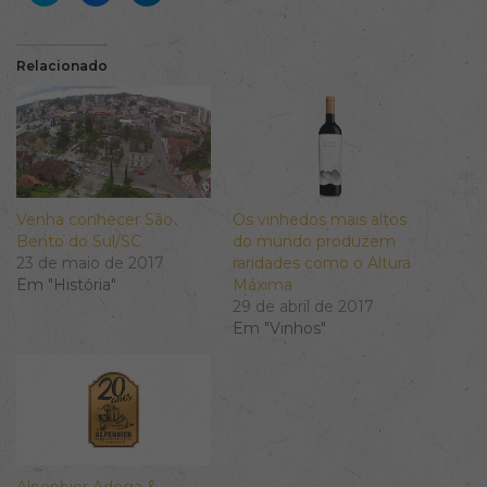
compartilhar
compartilhar
compartilhar
no
no
no
Twitter(abre
Facebook(abre
Telegram(abre
em
em
em
nova
nova
nova
Relacionado
janela)
janela)
janela)
Venha conhecer São
Os vinhedos mais altos
Bento do Sul/SC
do mundo produzem
23 de maio de 2017
raridades como o Altura
Em "História"
Máxima
29 de abril de 2017
Em "Vinhos"