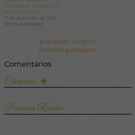
Alpenbier Adega &
Restaurante completa 20
anos de tradição
16 de dezembro de 2018
Em "Curiosidades"
Navegação de Post
postagem anterior
próxima postagem
Comentários
Categorias
Postagens Recentes