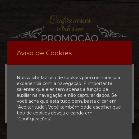
Confira nossos
rótulos em
PROMOÇÃO
Aviso de Cookies
Nosso site faz uso de cookies para melhorar sua
experiência com a navegação. É importante
Rótulos
salientar que eles tem apenas a função de
auxiliar na navegação e não capturar dados. Se
você acha que está tudo bem, basta clicar em
De:
R$ ,00
Por: R$ ,00
"Aceitar tudo". Você também pode escolher que
tipo de cookies deseja clicando em
"Configurações".