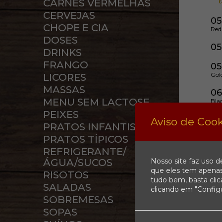
CARNES VERMELHAS
CERVEJAS
0
CHOPE E CIA
Red
DOSES
05
DRINKS
FRANGO
05
Gol
LICORES
MASSAS
0
MENU SEM LACTOSE
Bla
PEIXES
Aviso de Cook
PRATOS INFANTIS
PRATOS TÍPICOS
REFRIGERANTE/
Nosso site faz uso d
ÁGUA/SUCOS
que eles tem apenas
RISOTOS
tudo bem, basta cli
SALADAS
clicando em "Config
SOBREMESAS
SOPAS