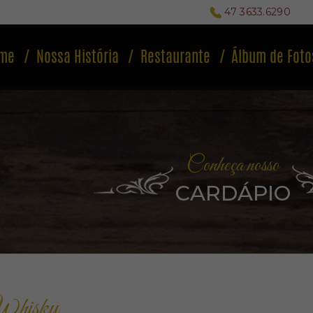
47 3633.6290
me
Nossa História
Restaurante
Álbum de Foto
Conheça nosso
CARDÁPIO
hisky