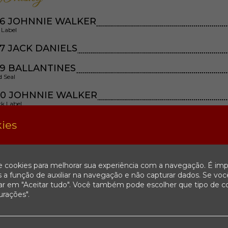
56 JOHNNIE WALKER
 Label
7 JACK DANIELS
9 BALLANTINES
d Seal
60 JOHNNIE WALKER
ck Label
ies
e cookies para melhorar sua experiência com a navegação. É imp
 a função de auxiliar na navegação e não capturar dados. Se voc
car em "Aceitar tudo". Você também pode escolher que tipo de c
urações".