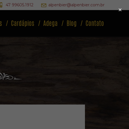
47 99605.1912
alpenbier@alpenbier.com.br
×
s
Cardápios
Adega
Blog
Contato