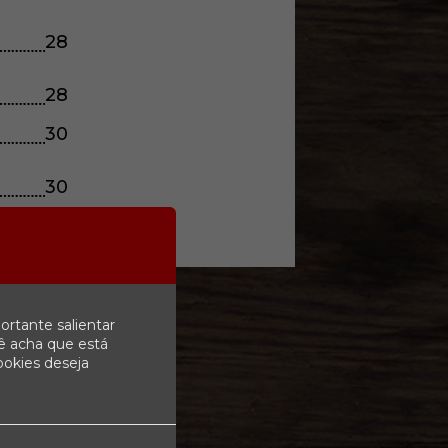
28
28
30
30
ortante salientar
ê acha que está
ookies deseja