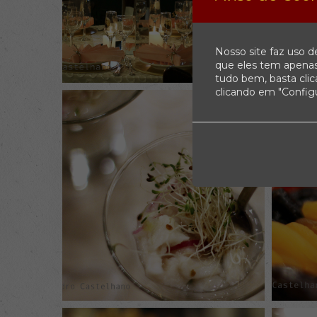
Nosso site faz uso d
que eles tem apenas
tudo bem, basta cli
clicando em "Config