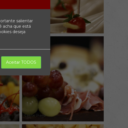
ortante salientar
ê acha que está
ookies deseja
Aceitar TODOS