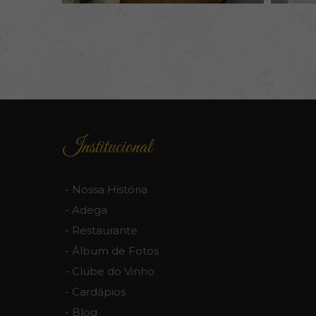
Institucional
Nossa História
Adega
Restaurante
Álbum de Fotos
Clube do Vinho
Cardápios
Blog