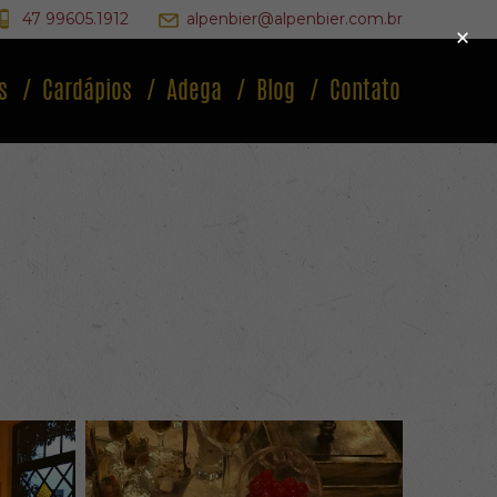
47 99605.1912
alpenbier@alpenbier.com.br
×
s
Cardápios
Adega
Blog
Contato