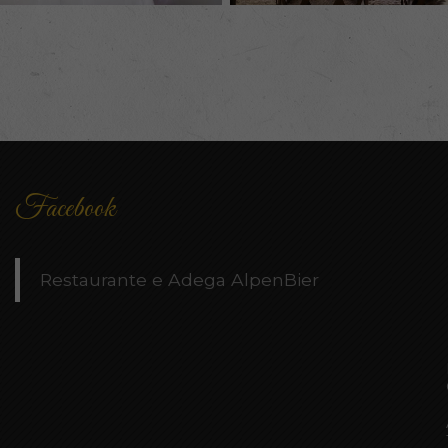
Facebook
Restaurante e Adega AlpenBier