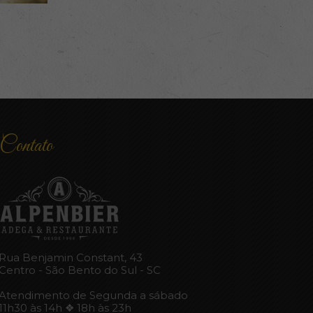
Contato
Rua Benjamin Constant, 43
Centro - São Bento do Sul - SC
Atendimento de Segunda a sábado
11h30 às 14h ❖ 18h às 23h